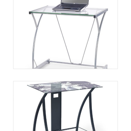
B2
Więcej
B20