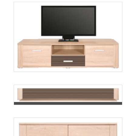
B7
Więcej
Baflo BA10
Więcej
Baflo BA1
Więcej