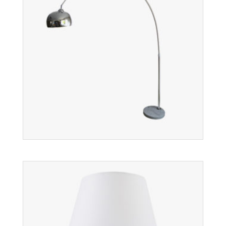
lampy wiszące/żyrandole
Więcej