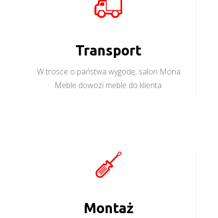
Transport
W trosce o państwa wygodę, salon Mona
Meble dowozi meble do klienta.
Montaż