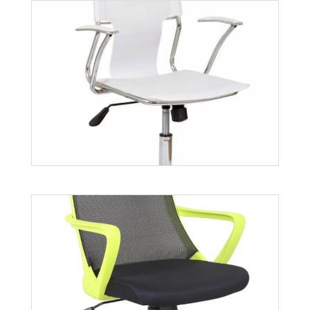
Denzel
Więcej
Derby