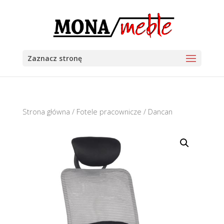
Zaznacz stronę
Strona główna
/
Fotele pracownicze
/ Dancan