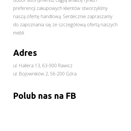
preferencji zakupowych klientów stworzyliśmy
naszą ofertę handlową. Serdecznie zapraszamy
do zapoznania się ze szczegółową ofertą naszych
mebli.
Adres
ul. Hallera 13, 63-900 Rawicz
ul. Bojowników 2, 56-200 Góra
Polub nas na FB