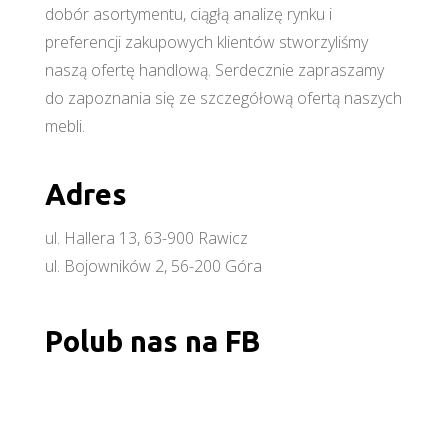
dobór asortymentu, ciągłą analizę rynku i
preferencji zakupowych klientów stworzyliśmy
naszą ofertę handlową. Serdecznie zapraszamy
do zapoznania się ze szczegółową ofertą naszych
mebli.
Adres
ul. Hallera 13, 63-900 Rawicz
ul. Bojowników 2, 56-200 Góra
Polub nas na FB