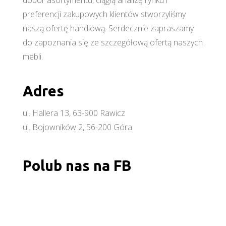
dobór asortymentu, ciągłą analizę rynku i
preferencji zakupowych klientów stworzyliśmy
naszą ofertę handlową. Serdecznie zapraszamy
do zapoznania się ze szczegółową ofertą naszych
mebli.
Adres
ul. Hallera 13, 63-900 Rawicz
ul. Bojowników 2, 56-200 Góra
Polub nas na FB