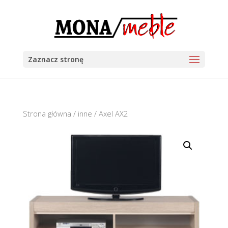
Zaznacz stronę
Strona główna
/
inne
/ Axel AX2