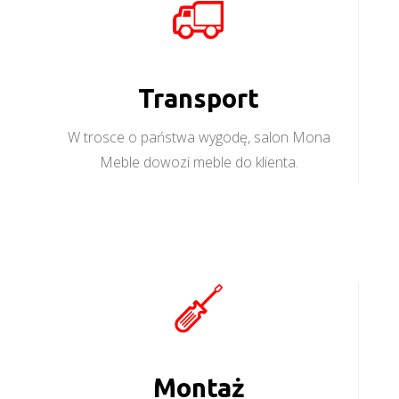
Transport
W trosce o państwa wygodę, salon Mona
Meble dowozi meble do klienta.
Montaż