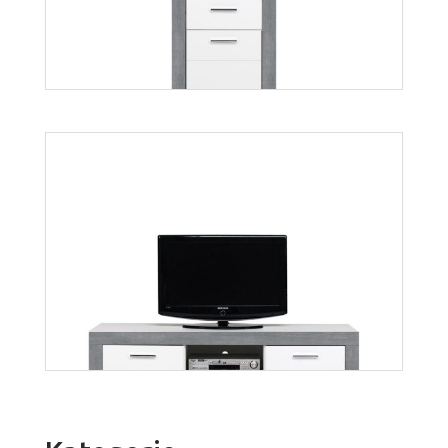
Więcej
Twin TW7
Więcej