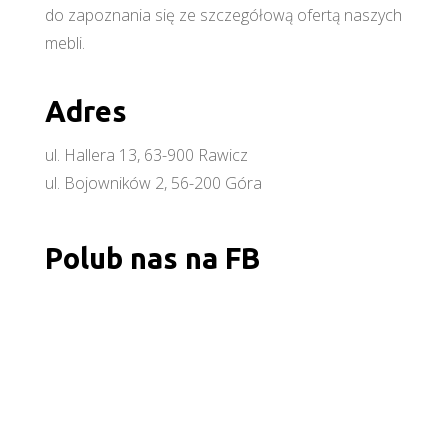
do zapoznania się ze szczegółową ofertą naszych
mebli.
Adres
ul. Hallera 13, 63-900 Rawicz
ul. Bojowników 2, 56-200 Góra
Polub nas na FB