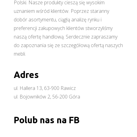
Polski. Nasze produkty cieszą się wysokim
uznaniem wśród klientów. Poprzez staranny
dobór asortymentu, ciągłą analizę rynku i
preferencji zakupowych klientów stworzyliśmy
naszą ofertę handlową. Serdecznie zapraszamy
do zapoznania się ze szczegółową ofertą naszych
mebli.
Adres
ul. Hallera 13, 63-900 Rawicz
ul. Bojowników 2, 56-200 Góra
Polub nas na FB