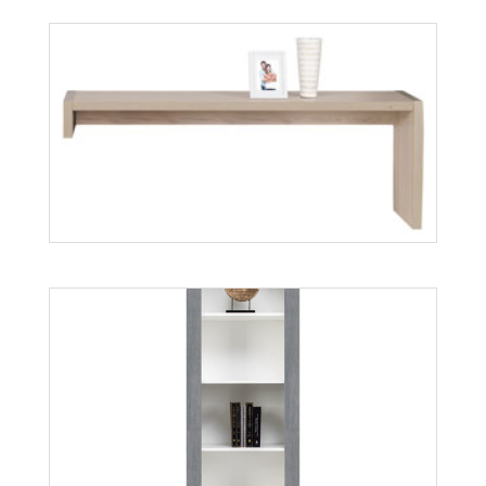
Twin TW10
Więcej
Axel AX3
Więcej