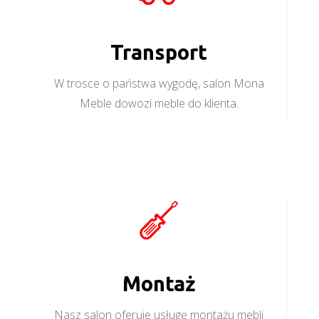
Transport
W trosce o państwa wygodę, salon Mona
Meble dowozi meble do klienta.
Montaż
Nasz salon oferuje usługę montażu mebli