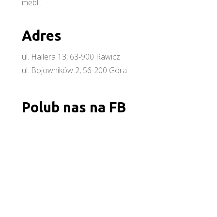
mebli.
Adres
ul. Hallera 13, 63-900 Rawicz
ul. Bojowników 2, 56-200 Góra
Polub nas na FB