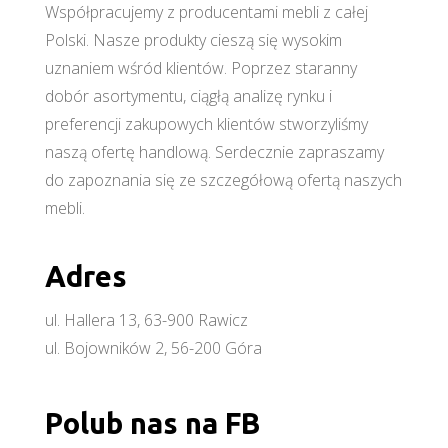
Współpracujemy z producentami mebli z całej
Polski. Nasze produkty cieszą się wysokim
uznaniem wśród klientów. Poprzez staranny
dobór asortymentu, ciągłą analizę rynku i
preferencji zakupowych klientów stworzyliśmy
naszą ofertę handlową. Serdecznie zapraszamy
do zapoznania się ze szczegółową ofertą naszych
mebli.
Adres
ul. Hallera 13, 63-900 Rawicz
ul. Bojowników 2, 56-200 Góra
Polub nas na FB