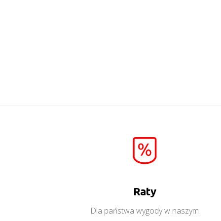
Twin TW6
Więcej
Raty
Dla państwa wygody w naszym