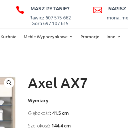


MASZ PYTANIE?
NAPISZ
Rawicz 607 575 662
mona_meb
Góra 697 107 615
Kuchnie
Meble Wypoczynkowe
Promocje
Inne
Axel AX7
Wymiary
Głębokość
: 41.5 cm
Szerokość
: 144.4 cm