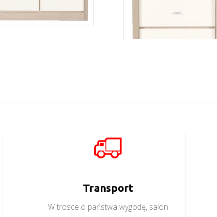
Axel AX6
Więcej
Axel AX8
Więcej
Transport
W trosce o państwa wygodę, salon