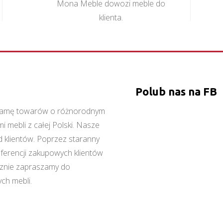
Mona Meble dowozi meble do
klienta.
Polub nas na FB
ą gamę towarów o różnorodnym
 mebli z całej Polski. Nasze
 klientów. Poprzez staranny
referencji zakupowych klientów
cznie zapraszamy do
ch mebli.