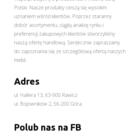
Polski. Nasze produkty cieszą się wysokim
uznaniem wśród klientów. Poprzez staranny
dobór asortymentu, ciągłą analizę rynku i
preferencji zakupowych klientów stworzyliśmy
naszą ofertę handlową. Serdecznie zapraszamy
do zapoznania się ze szczegółową ofertą naszych
mebli.
Adres
ul. Hallera 13, 63-900 Rawicz
ul. Bojowników 2, 56-200 Góra
Polub nas na FB