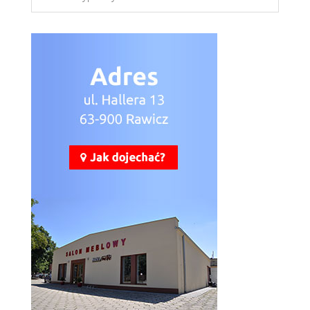
Axel AX6
Więcej