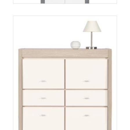
Axel AX4
Więcej
Twin TW3
Więcej