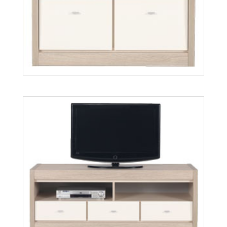
Axel AX9
Więcej