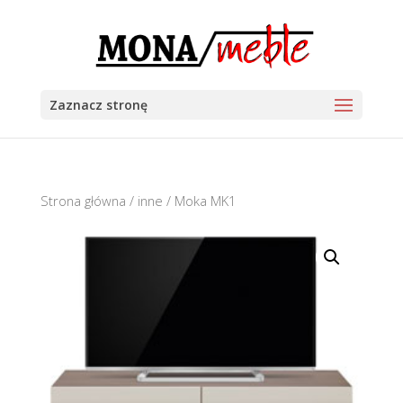
Zaznacz stronę
Strona główna
/
inne
/ Moka MK1