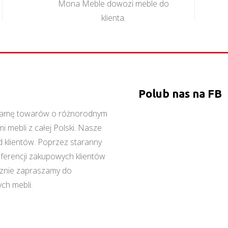
Mona Meble dowozi meble do
klienta.
Polub nas na FB
ą gamę towarów o różnorodnym
 mebli z całej Polski. Nasze
 klientów. Poprzez staranny
referencji zakupowych klientów
cznie zapraszamy do
ch mebli.