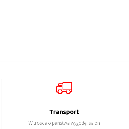
Twin TW1
Twin TW2
Więcej
Więcej
Transport
W trosce o państwa wygodę, salon