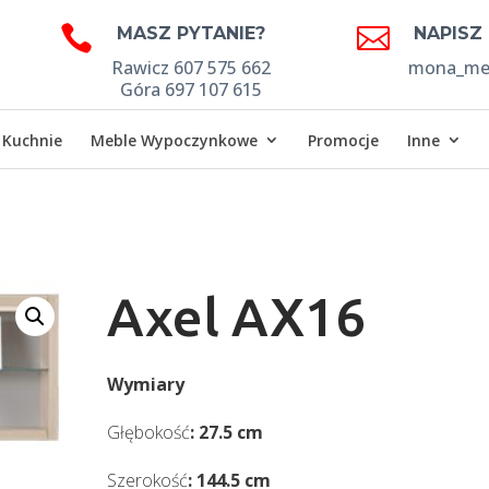


MASZ PYTANIE?
NAPISZ
Rawicz 607 575 662
mona_meb
Góra 697 107 615
Kuchnie
Meble Wypoczynkowe
Promocje
Inne
Axel AX16
Wymiary
Głębokość
: 27.5 cm
Szerokość
: 144.5 cm