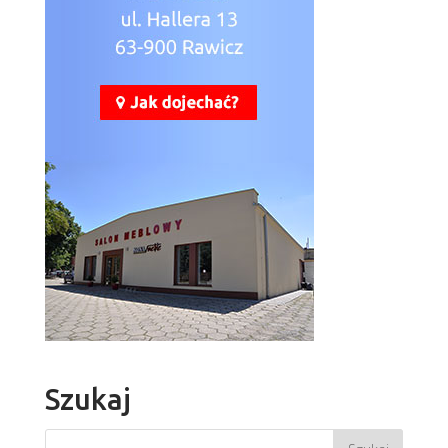
Forrest FR9
Więcej
Szukaj