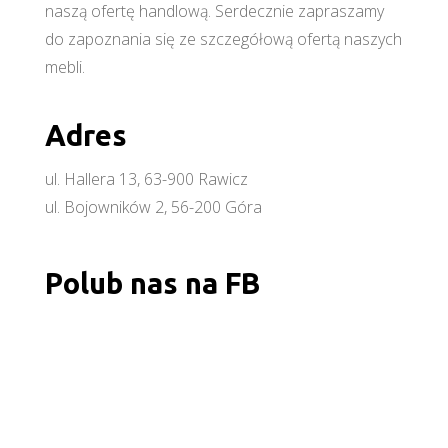
naszą ofertę handlową. Serdecznie zapraszamy
do zapoznania się ze szczegółową ofertą naszych
mebli.
Adres
ul. Hallera 13, 63-900 Rawicz
ul. Bojowników 2, 56-200 Góra
Polub nas na FB