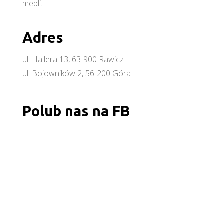
mebli.
Adres
ul. Hallera 13, 63-900 Rawicz
ul. Bojowników 2, 56-200 Góra
Polub nas na FB