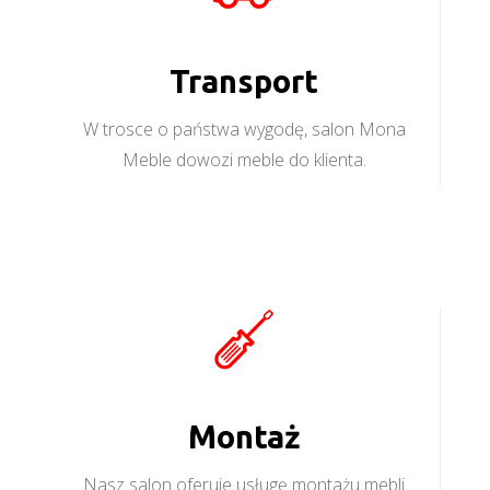
Transport
W trosce o państwa wygodę, salon Mona
Meble dowozi meble do klienta.
Montaż
Nasz salon oferuje usługę montażu mebli