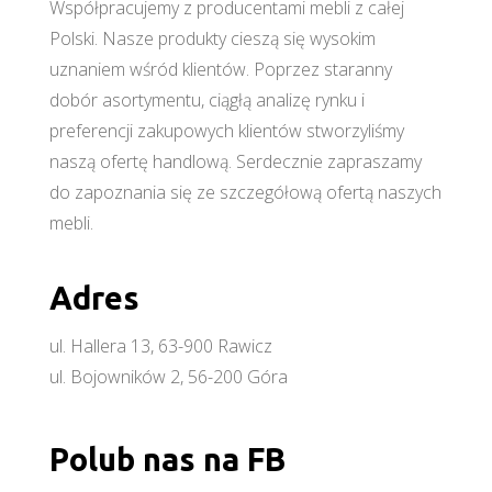
Współpracujemy z producentami mebli z całej
Polski. Nasze produkty cieszą się wysokim
uznaniem wśród klientów. Poprzez staranny
dobór asortymentu, ciągłą analizę rynku i
preferencji zakupowych klientów stworzyliśmy
naszą ofertę handlową. Serdecznie zapraszamy
do zapoznania się ze szczegółową ofertą naszych
mebli.
Adres
ul. Hallera 13, 63-900 Rawicz
ul. Bojowników 2, 56-200 Góra
Polub nas na FB