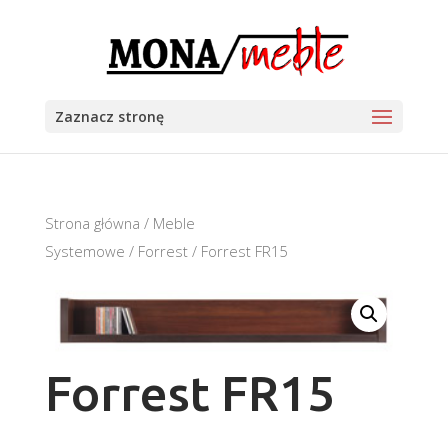
Zaznacz stronę
Strona główna
/
Meble
Systemowe
/
Forrest
/ Forrest FR15
Forrest FR15