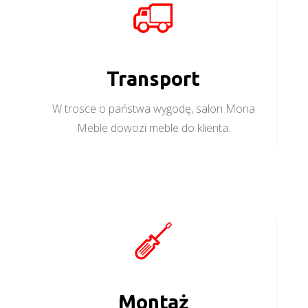
Transport
W trosce o państwa wygodę, salon Mona
Meble dowozi meble do klienta.
Montaż