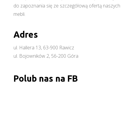
do zapoznania się ze szczegółową ofertą naszych
mebli.
Adres
ul. Hallera 13, 63-900 Rawicz
ul. Bojowników 2, 56-200 Góra
Polub nas na FB