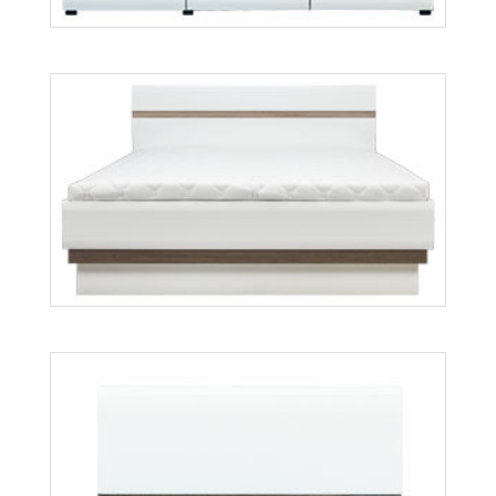
Lionel LI9
Lionel LI12
Więcej