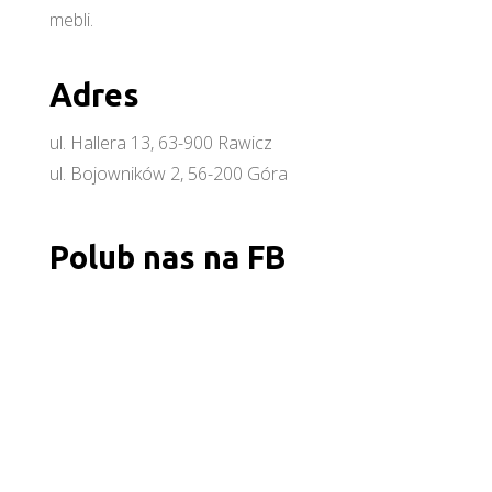
mebli.
Adres
ul. Hallera 13, 63-900 Rawicz
ul. Bojowników 2, 56-200 Góra
Polub nas na FB