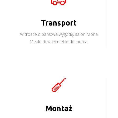
Transport
W trosce o państwa wygodę, salon Mona
Meble dowozi meble do klienta.
Montaż