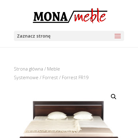
Zaznacz stronę
Strona główna
/
Meble
Systemowe
/
Forrest
/ Forrest FR19