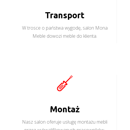
Transport
W trosce o państwa wygodę, salon Mona
Meble dowozi meble do klienta.
Montaż
Nasz salon oferuje usługę montażu mebli