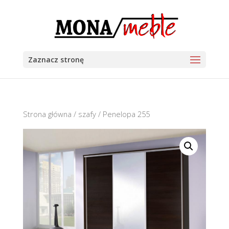
Zaznacz stronę
Strona główna
/
szafy
/ Penelopa 255