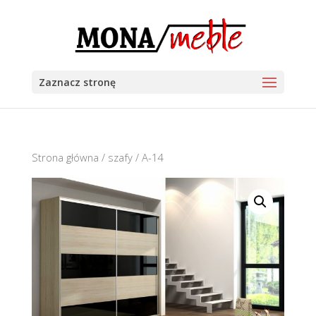
Zaznacz stronę
Strona główna
/
szafy
/ A-14