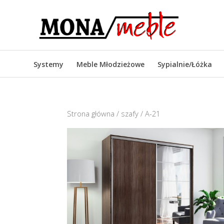
Systemy
Meble Młodzieżowe
Sypialnie/Łóżka
Strona główna
/
szafy
/ A-21