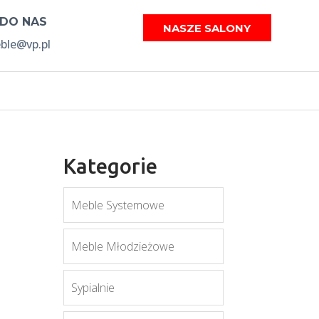
 DO NAS
NASZE SALONY
le@vp.pl
Kategorie
Meble Systemowe
Meble Młodzieżowe
6
Sypialnie
a