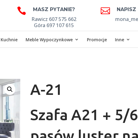


MASZ PYTANIE?
NAPISZ
Rawicz 607 575 662
mona_meb
Góra 697 107 615
Kuchnie
Meble Wypoczynkowe
Promocje
Inne
A-21
Szafa A21 + 5/
pasów luster n