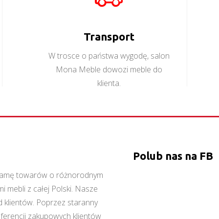
Transport
W trosce o państwa wygodę, salon
Mona Meble dowozi meble do
klienta.
Polub nas na FB
ą gamę towarów o różnorodnym
 mebli z całej Polski. Nasze
 klientów. Poprzez staranny
referencji zakupowych klientów