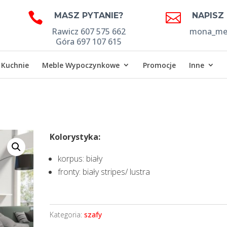


MASZ PYTANIE?
NAPISZ
Rawicz 607 575 662
mona_meb
Góra 697 107 615
Kuchnie
Meble Wypoczynkowe
Promocje
Inne
Kolorystyka:
korpus: biały
fronty: biały stripes/ lustra
Kategoria:
szafy