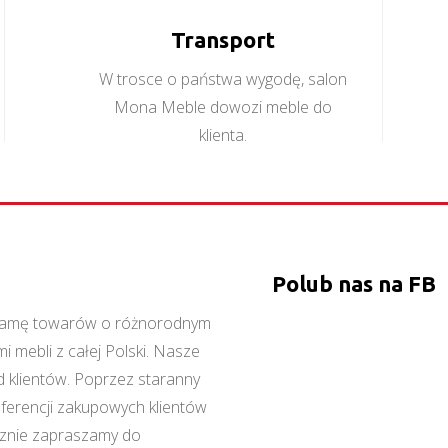
Transport
W trosce o państwa wygodę, salon
Mona Meble dowozi meble do
klienta.
Polub nas na FB
ą gamę towarów o różnorodnym
 mebli z całej Polski. Nasze
 klientów. Poprzez staranny
referencji zakupowych klientów
cznie zapraszamy do