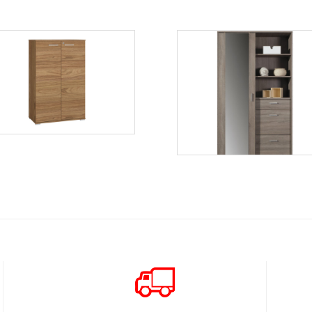
Optimal 8
Więcej
Otis
Więcej