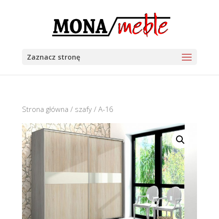
Zaznacz stronę
Strona główna
/
szafy
/ A-16