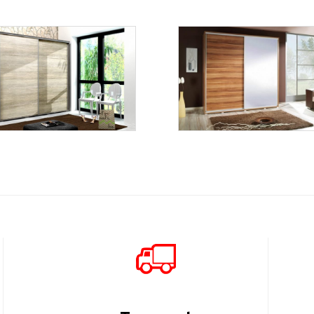
Penelopa 205 z
A-15
lustrem
Więcej
Więcej