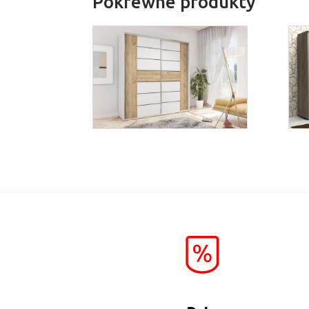
Pokrewne produkty
A-18
Więcej