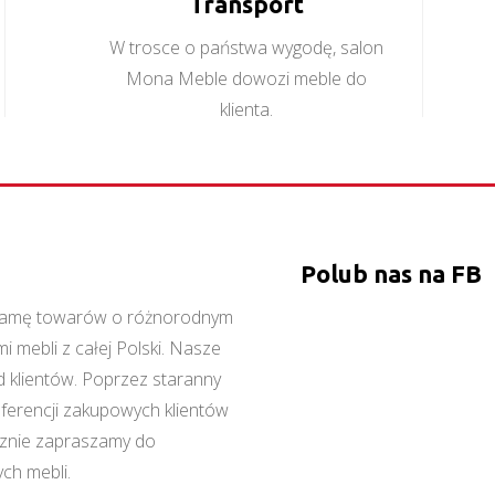
Transport
W trosce o państwa wygodę, salon
Mona Meble dowozi meble do
klienta.
Polub nas na FB
ą gamę towarów o różnorodnym
 mebli z całej Polski. Nasze
 klientów. Poprzez staranny
referencji zakupowych klientów
cznie zapraszamy do
ch mebli.