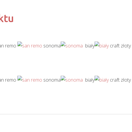
ktu
n remo
sonoma
biały
craft złoty
n remo
sonoma
biały
craft złoty