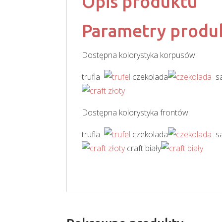
Opis produktu
Parametry produ
Dostępna kolorystyka korpusów:
trufla
czekolada
sa
Dostępna kolorystyka frontów:
trufla
czekolada
sa
craft biały