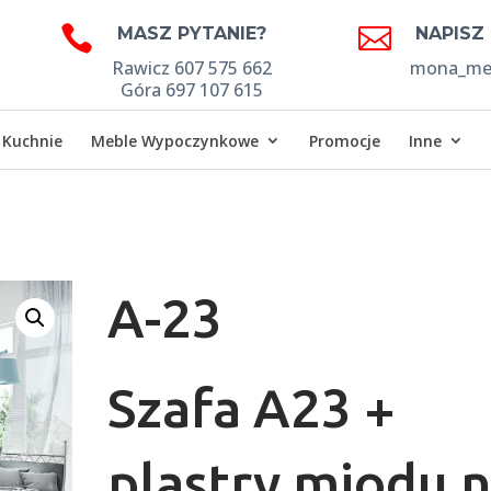


MASZ PYTANIE?
NAPISZ
Rawicz 607 575 662
mona_meb
Góra 697 107 615
Kuchnie
Meble Wypoczynkowe
Promocje
Inne
A-23
Szafa A23 +
plastry miodu 