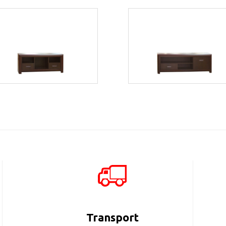
Bonus BST1
Bonus BST2
Więcej
Więcej
Transport