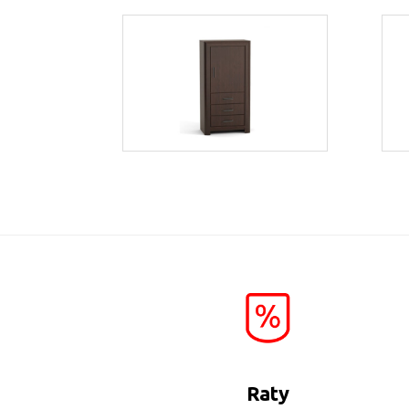
Bonus Br1
Więcej
Raty