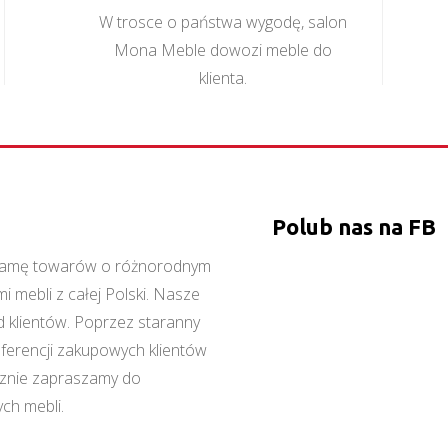
W trosce o państwa wygodę, salon
Mona Meble dowozi meble do
klienta.
Polub nas na FB
ą gamę towarów o różnorodnym
 mebli z całej Polski. Nasze
 klientów. Poprzez staranny
referencji zakupowych klientów
cznie zapraszamy do
ch mebli.