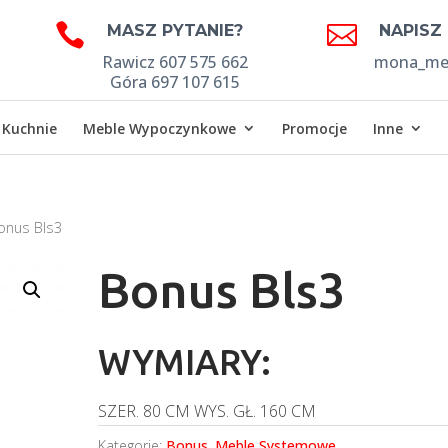


MASZ PYTANIE?
NAPISZ
Rawicz 607 575 662
mona_meb
Góra 697 107 615
Kuchnie
Meble Wypoczynkowe
Promocje
Inne
onus Bls3
Bonus Bls3
WYMIARY:
SZER.
80 CM
WYS.
GŁ.
160 CM
Kategorie:
Bonus
,
Meble Systemowe