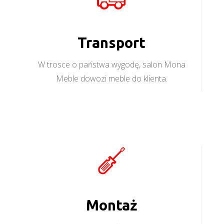
Transport
W trosce o państwa wygodę, salon Mona
Meble dowozi meble do klienta.
Montaż