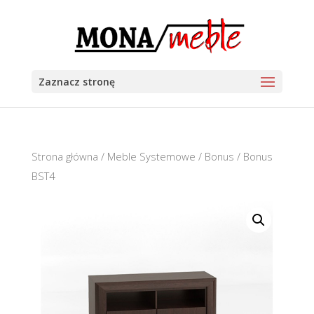
Zaznacz stronę
Strona główna
/
Meble Systemowe
/
Bonus
/ Bonus
BST4