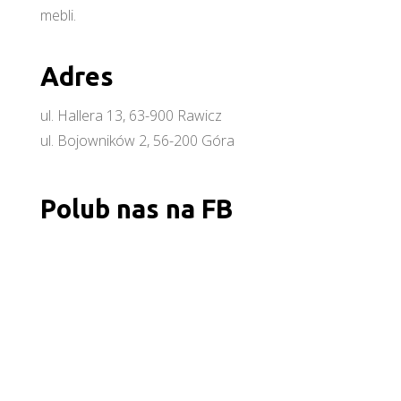
mebli.
Adres
ul. Hallera 13, 63-900 Rawicz
ul. Bojowników 2, 56-200 Góra
Polub nas na FB