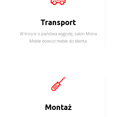
Transport
W trosce o państwa wygodę, salon Mona
Meble dowozi meble do klienta.
Montaż