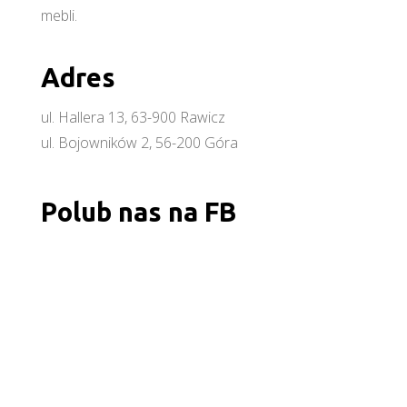
mebli.
Adres
ul. Hallera 13, 63-900 Rawicz
ul. Bojowników 2, 56-200 Góra
Polub nas na FB