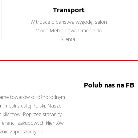
Transport
W trosce o państwa wygodę, salon
Mona Meble dowozi meble do
klienta.
Polub nas na FB
ą gamę towarów o różnorodnym
 mebli z całej Polski. Nasze
 klientów. Poprzez staranny
referencji zakupowych klientów
cznie zapraszamy do