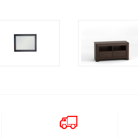
Bonus bls1
Bonus BST4
Więcej
Więcej