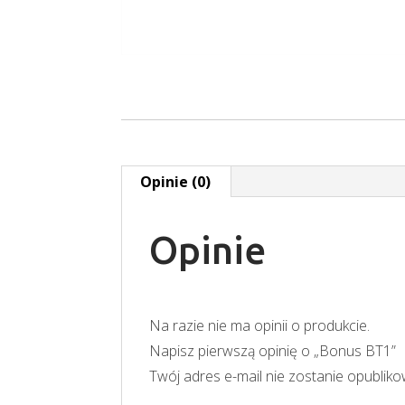
Opinie (0)
Opinie
Na razie nie ma opinii o produkcie.
Napisz pierwszą opinię o „Bonus BT1”
Twój adres e-mail nie zostanie opublik