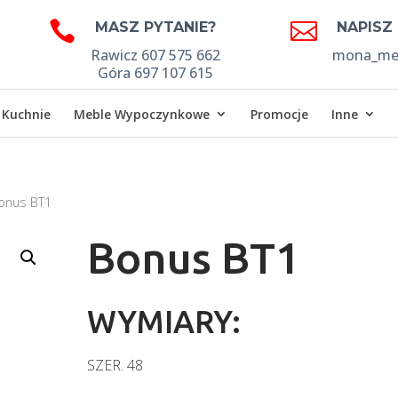


MASZ PYTANIE?
NAPISZ
Rawicz 607 575 662
mona_meb
Góra 697 107 615
Kuchnie
Meble Wypoczynkowe
Promocje
Inne
onus BT1
Bonus BT1
WYMIARY:
SZER.
48