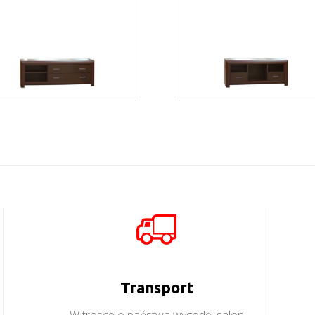
Bonus BST3
Bonus BST1
Więcej
Więcej
Transport