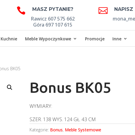


MASZ PYTANIE?
NAPISZ
Rawicz 607 575 662
mona_meb
Góra 697 107 615
Kuchnie
Meble Wypoczynkowe
Promocje
Inne
onus BK05
Bonus BK05
WYMIARY:
SZER. 138 WYS. 124 GŁ. 43 CM
Kategorie:
Bonus
,
Meble Systemowe