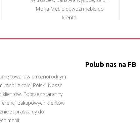
W trosce o państwa wygodę, salon
Mona Meble dowozi meble do
klienta.
Polub nas na FB
ą gamę towarów o różnorodnym
 mebli z całej Polski. Nasze
 klientów. Poprzez staranny
referencji zakupowych klientów
cznie zapraszamy do
ch mebli.