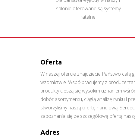
Dla państwa wygody w naszym
salonie oferowane są systemy
ratalne.
Oferta
W naszej ofercie znajdziecie Państwo cał
wzornictwie. Współpracujemy z producentami
produkty cieszą się wysokim uznaniem wśród
dobór asortymentu, ciągłą analizę rynku i p
stworzyliśmy naszą ofertę handlową. Serde
zapoznania się ze szczegółową ofertą naszy
Adres