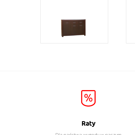
Bonus BK03
Więcej
Raty