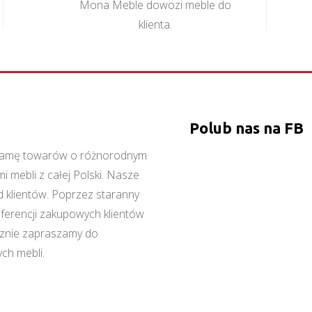
Mona Meble dowozi meble do
klienta.
Polub nas na FB
ą gamę towarów o różnorodnym
 mebli z całej Polski. Nasze
 klientów. Poprzez staranny
referencji zakupowych klientów
cznie zapraszamy do
ch mebli.