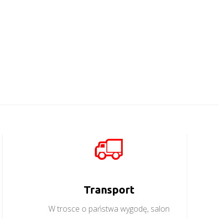
Transport
W trosce o państwa wygodę, salon