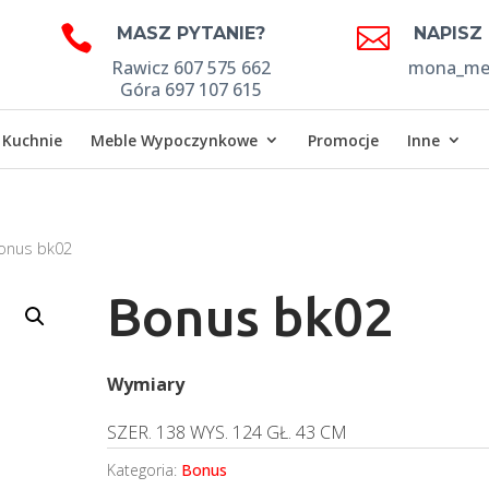


MASZ PYTANIE?
NAPISZ
Rawicz 607 575 662
mona_meb
Góra 697 107 615
Kuchnie
Meble Wypoczynkowe
Promocje
Inne
onus bk02
Bonus bk02
Wymiary
SZER.
138
WYS.
124
GŁ.
43 CM
Kategoria:
Bonus