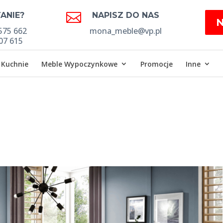

ANIE?
NAPISZ DO NAS
575 662
mona_meble@vp.pl
07 615
Kuchnie
Meble Wypoczynkowe
Promocje
Inne