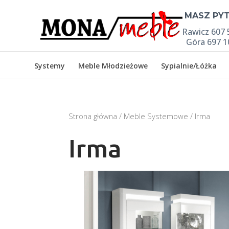

MASZ PYT
Rawicz 607 
Góra 697 1
Systemy
Meble Młodzieżowe
Sypialnie/Łóżka
Strona główna
/
Meble Systemowe
/ Irma
Irma