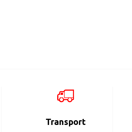
Więcej
IM9
Więcej
Transport
IM8
Więcej