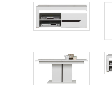
IM1
Więcej
IM13