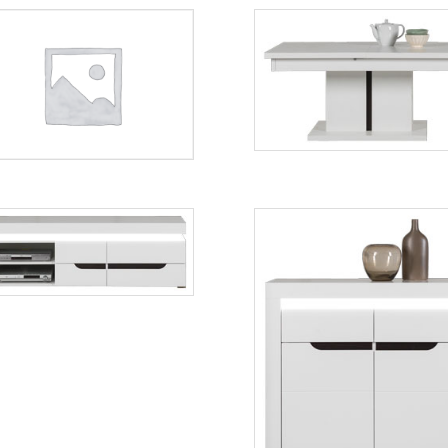
IM12
IM10 / IM11
Więcej
Więcej
IM2
Więcej