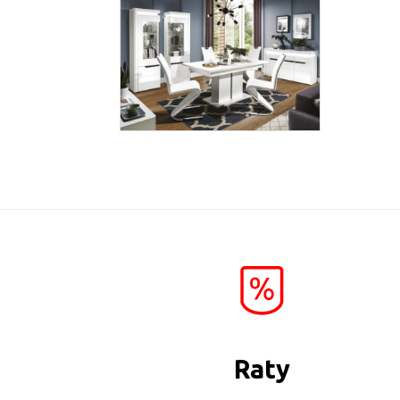
Irma
Więcej
Raty
IM7
Więcej