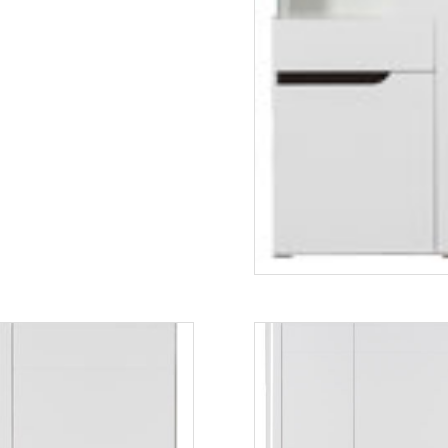
IM5
Więcej