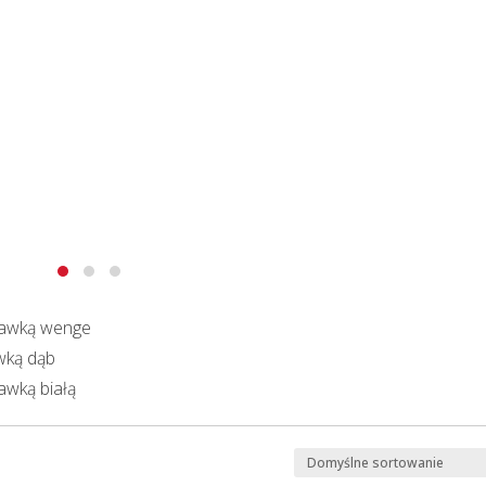
stawką wenge
awką dąb
tawką białą