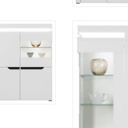
IM3
Więcej