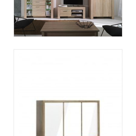
Orient S2D
Więcej
Cezar
Więcej