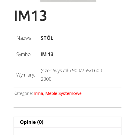
IM13
Nazwa:
STÓŁ
Symbol:
IM 13
(szer./wys./dł.) 900/765/1600-
Wymiary:
2000
Kategorie:
Irma
,
Meble Systemowe
Opinie (0)