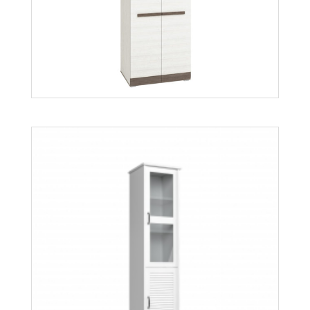
Orient ST
Więcej
Blanco szafa 01
Więcej