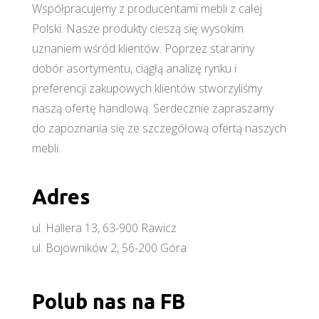
Współpracujemy z producentami mebli z całej
Polski. Nasze produkty cieszą się wysokim
uznaniem wśród klientów. Poprzez staranny
dobór asortymentu, ciągłą analizę rynku i
preferencji zakupowych klientów stworzyliśmy
naszą ofertę handlową. Serdecznie zapraszamy
do zapoznania się ze szczegółową ofertą naszych
mebli.
Adres
ul. Hallera 13, 63-900 Rawicz
ul. Bojowników 2, 56-200 Góra
Polub nas na FB