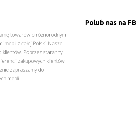
Polub nas na FB
ą gamę towarów o różnorodnym
 mebli z całej Polski. Nasze
 klientów. Poprzez staranny
referencji zakupowych klientów
cznie zapraszamy do
ch mebli.