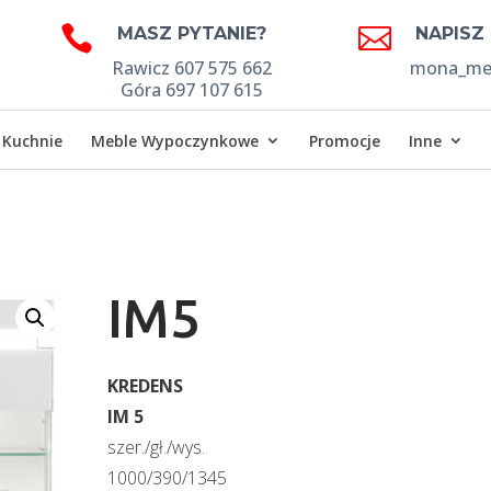


MASZ PYTANIE?
NAPISZ
Rawicz 607 575 662
mona_meb
Góra 697 107 615
Kuchnie
Meble Wypoczynkowe
Promocje
Inne
IM5
KREDENS
IM 5
szer./gł./wys.
1000/390/1345