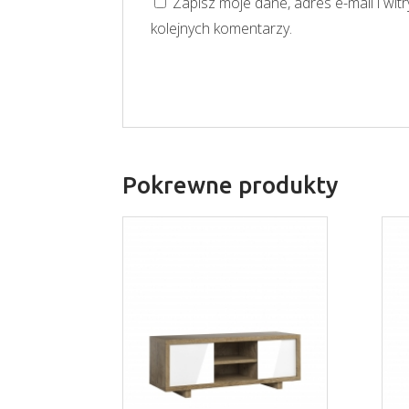
Zapisz moje dane, adres e-mail i wi
kolejnych komentarzy.
Pokrewne produkty