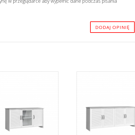
trynę w przeglądarce aby wypełnić dane podczas pisania