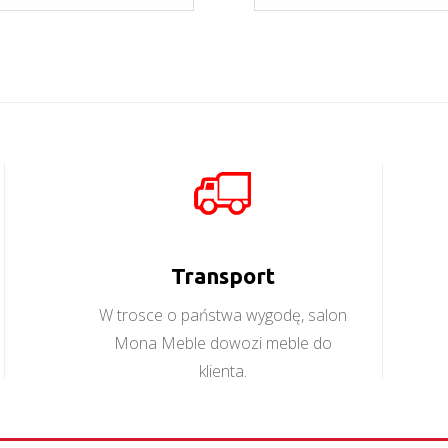
Orient K3DS
Orient K4D
Więcej
Więcej
Transport
W trosce o państwa wygodę, salon
Mona Meble dowozi meble do
klienta.