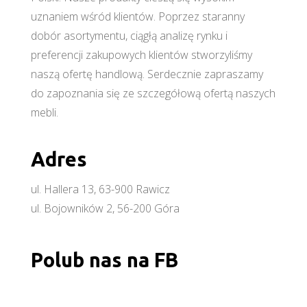
uznaniem wśród klientów. Poprzez staranny
dobór asortymentu, ciągłą analizę rynku i
preferencji zakupowych klientów stworzyliśmy
naszą ofertę handlową. Serdecznie zapraszamy
do zapoznania się ze szczegółową ofertą naszych
mebli.
Adres
ul. Hallera 13, 63-900 Rawicz
ul. Bojowników 2, 56-200 Góra
Polub nas na FB