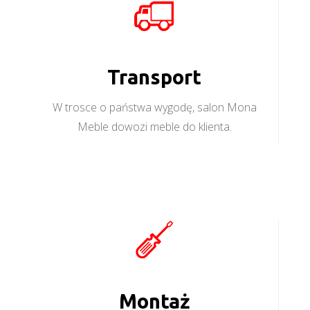
Transport
W trosce o państwa wygodę, salon Mona
Meble dowozi meble do klienta.
Montaż