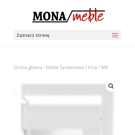
Zaznacz stronę
Strona główna
/
Meble Systemowe
/
Irma
/ IM6