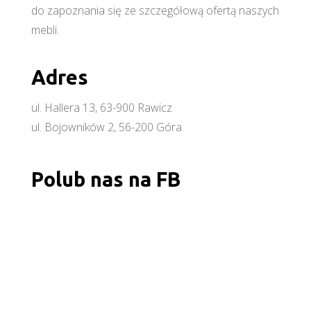
do zapoznania się ze szczegółową ofertą naszych
mebli.
Adres
ul. Hallera 13, 63-900 Rawicz
ul. Bojowników 2, 56-200 Góra
Polub nas na FB