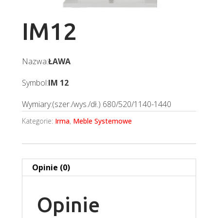
IM12
Nazwa:
ŁAWA
Symbol:
IM 12
Wymiary:(szer./wys./dł.) 680/520/1140-1440
Kategorie:
Irma
,
Meble Systemowe
Opinie (0)
Opinie