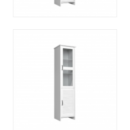
Orient W1D
Więcej