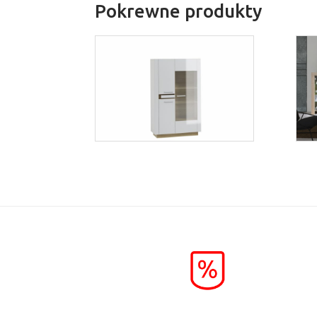
Pokrewne produkty
Lineo LW4
Więcej