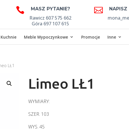


MASZ PYTANIE?
NAPISZ
Rawicz 607 575 662
mona_meb
Góra 697 107 615
Kuchnie
Meble Wypoczynkowe
Promocje
Inne
meo LŁ1
Limeo LŁ1
WYMIARY:
SZER. 103
WYS. 45