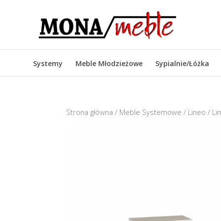
Systemy
Meble Młodzieżowe
Sypialnie/Łóżka
Strona główna
/
Meble Systemowe
/
Lineo
/ Li