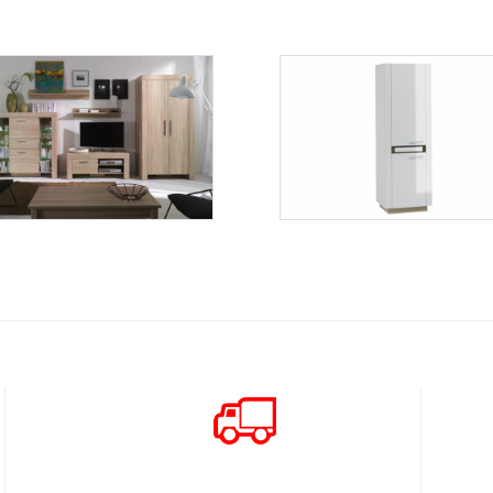
Cezar
Lineo LS1P
Więcej
Więcej