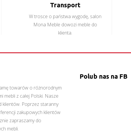
Transport
W trosce o państwa wygodę, salon
Mona Meble dowozi meble do
klienta.
Polub nas na FB
ą gamę towarów o różnorodnym
 mebli z całej Polski. Nasze
 klientów. Poprzez staranny
referencji zakupowych klientów
cznie zapraszamy do
ch mebli.