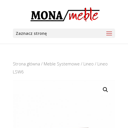
Zaznacz stronę
Strona główna
/
Meble Systemowe
/
Lineo
/ Lineo
LSW6