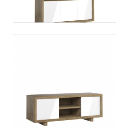
Orient W2D
Więcej
Aspen K3S
Więcej