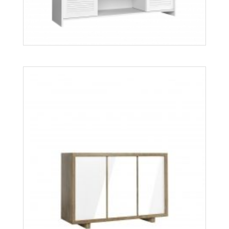
Orient K2D
Więcej