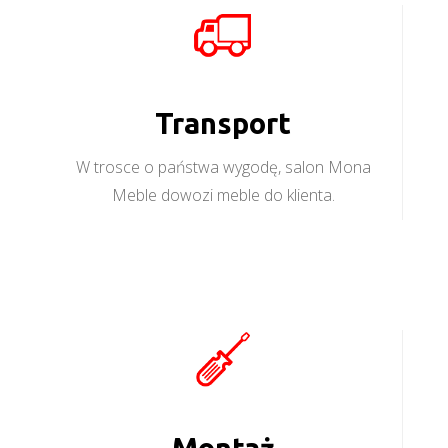
Transport
W trosce o państwa wygodę, salon Mona
Meble dowozi meble do klienta.
Montaż