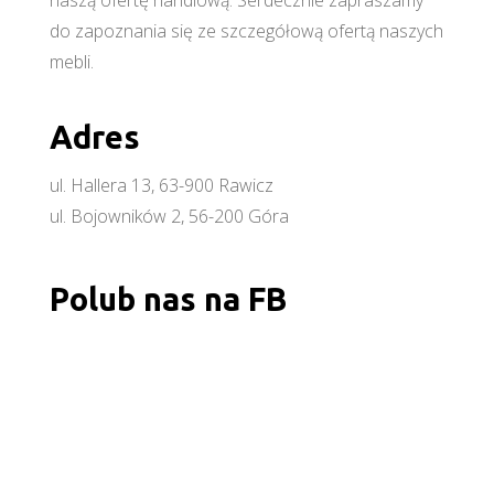
do zapoznania się ze szczegółową ofertą naszych
mebli.
Adres
ul. Hallera 13, 63-900 Rawicz
ul. Bojowników 2, 56-200 Góra
Polub nas na FB