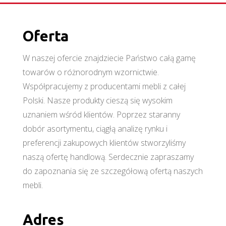
Oferta
W naszej ofercie znajdziecie Państwo całą gamę
towarów o różnorodnym wzornictwie.
Współpracujemy z producentami mebli z całej
Polski. Nasze produkty cieszą się wysokim
uznaniem wśród klientów. Poprzez staranny
dobór asortymentu, ciągłą analizę rynku i
preferencji zakupowych klientów stworzyliśmy
naszą ofertę handlową. Serdecznie zapraszamy
do zapoznania się ze szczegółową ofertą naszych
mebli.
Adres