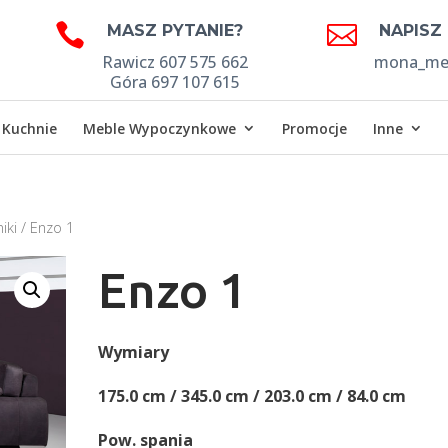


MASZ PYTANIE?
NAPISZ
Rawicz 607 575 662
mona_meb
Góra 697 107 615
Kuchnie
Meble Wypoczynkowe
Promocje
Inne
iki
/ Enzo 1
Enzo 1
Wymiary
175.0 cm / 345.0 cm / 203.0 cm / 84.0 cm
Pow. spania