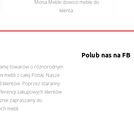
Mona Meble dowozi meble do
klienta.
Polub nas na FB
ą gamę towarów o różnorodnym
 mebli z całej Polski. Nasze
 klientów. Poprzez staranny
referencji zakupowych klientów
cznie zapraszamy do
ch mebli.