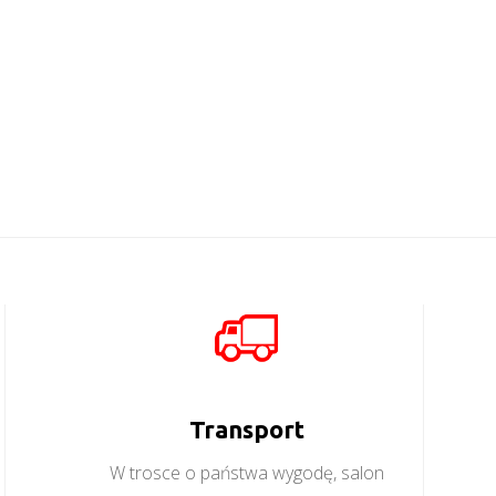
Boss
Więcej
Więcej
Transport
W trosce o państwa wygodę, salon