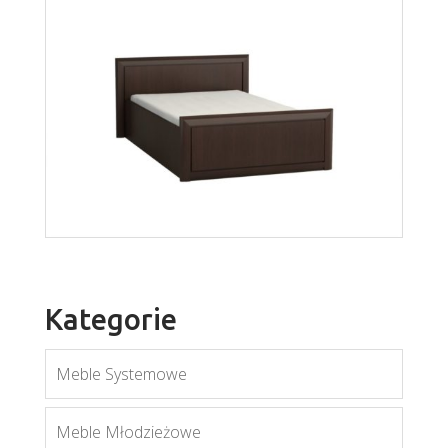
Bonus BK03
Więcej
Kategorie
Meble Systemowe
Bonus BŁ01
Meble Młodzieżowe