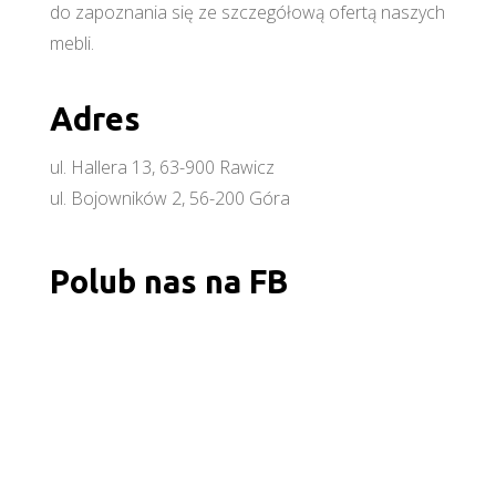
do zapoznania się ze szczegółową ofertą naszych
mebli.
Adres
ul. Hallera 13, 63-900 Rawicz
ul. Bojowników 2, 56-200 Góra
Polub nas na FB