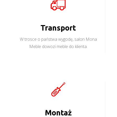
Transport
W trosce o państwa wygodę, salon Mona
Meble dowozi meble do klienta.
Montaż